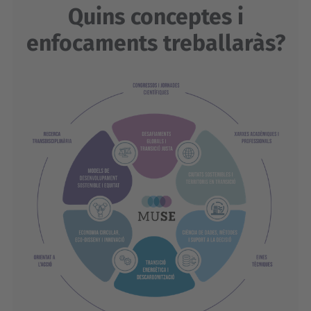
Quins conceptes i
powered by
Usercentrics Consent
Management Platform
enfocaments treballaràs?