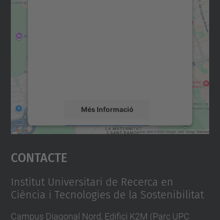
Necessitem el vostre
consentiment per carregar el
servei Google Maps!
Utilitzem un servei de tercers per incrustar
contingut del mapa que pugui recollir dades
sobre la vostra activitat. Reviseu-ne els
detalls i accepteu el servei per veure el
mapa.
Més Informació
Accepta
Contacte
powered by
Usercentrics Consent
Management Platform
Institut Universitari de Recerca en
Ciència i Tecnologies de la Sostenibilitat
Campus Diagonal Nord, Edifici K2M (Parc UPC