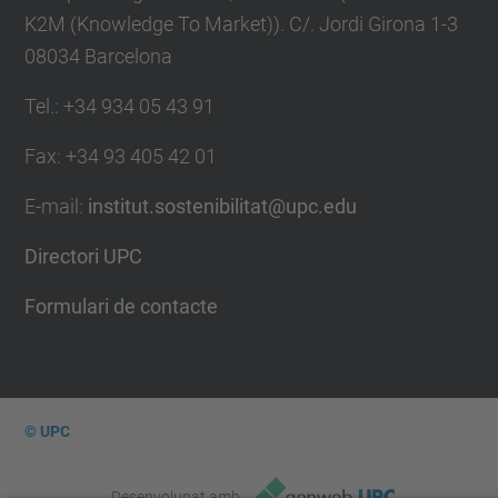
K2M (Knowledge To Market)). C/. Jordi Girona 1-3
08034 Barcelona
Tel.
:
+34 934 05 43 91
Fax
:
+34 93 405 42 01
E-mail
:
institut.sostenibilitat@upc.edu
Directori UPC
Formulari de contacte
© UPC
Desenvolupat amb