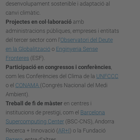
desenvolupament sostenible i adaptació al
canvi climàtic.
Projectes en col·laboració
amb
administracions públiques, empreses i entitats
del tercer sector com l'
Observatori del Deute
en la Globalització
o
Enginyeria Sense
Fronteres
(ESF).
Participació en congressos i conferències
,
com les Conferències del Clima de la
UNFCCC
o el
CONAMA
(Congrés Nacional del Medi
Ambient).
Treball de fi de màster
en centres i
institucions de prestigi, com el
Barcelona
Supercomputing Center
(BSC-CNS), Andorra
Recerca + Innovació (
AR+I
) o la Fundació
Rezero
, entre d'altres.